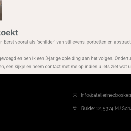
zoekt
 Eerst vooral als "schilder" van stillevens, portretten en abstrac
evoegd en ben ik een 3-jarige opleiding aan het volgen. Ondert
, een kijkje en neem contact met me op indien u iets ziet wat u
info@atelierinezbosker.
Bulder 12, 5374 MJ Scha