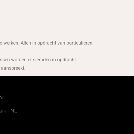
te werken. Allen in opdracht van particulieren,
ussen worden er sieraden in opdracht
 aanspreekt.
nl
ijk - NL