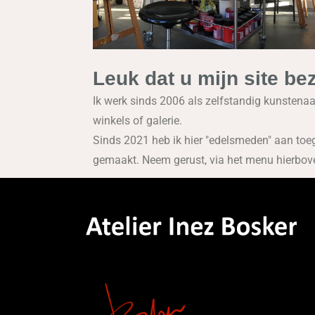
Leuk dat u mijn site be
Ik werk sinds 2006 als zelfstandig kunstenaar.
winkels of galerie.
Sinds 2021 heb ik hier "edelsmeden" aan toeg
gemaakt. Neem gerust, via het menu hierboven